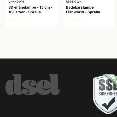
UNKNOWN
UNKNOWN
3D-månelampe - 15 cm -
Badekarslampe
16 Farver - Spralla
Fishworld - Spralla
319,00 kr
139,00 kr