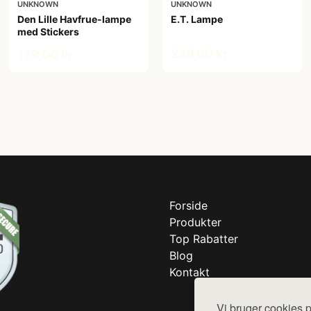
UNKNOWN
UNKNOWN
Den Lille Havfrue-lampe
E.T. Lampe
med Stickers
229,00 kr
179,00 kr
Forside
Produkter
Top Rabatter
Blog
Kontakt
Vi bruger cookies p