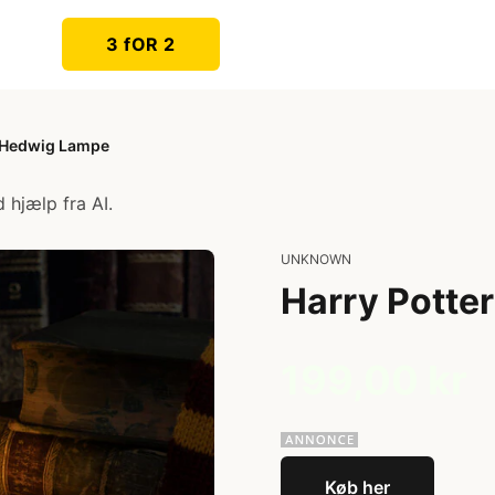
3 fOR 2
r Hedwig Lampe
 hjælp fra AI.
UNKNOWN
Harry Potte
199,00 kr
Køb her