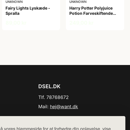
UNKNOWN
UNKNOWN
Fairy Lights Lyskæde -
Harry Potter Polyjuice
Spralla
Potion Farveskiftende
Lampe
89,00 kr
249,00 kr
DSEL.DK
Tlf. 78768672
Mail:
hej@want.dk
Cookie- og privatlivspolitik
å vores hjemmeside for at forbedre din oplevelse, vise