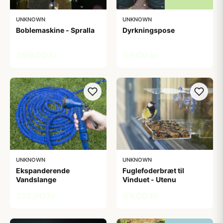
UNKNOWN
UNKNOWN
Boblemaskine - Spralla
Dyrkningspose
399,00 kr
59,00 kr
UNKNOWN
UNKNOWN
Ekspanderende
Fuglefoderbræt til
Vandslange
Vinduet - Utenu
219,00 kr
69,00 kr