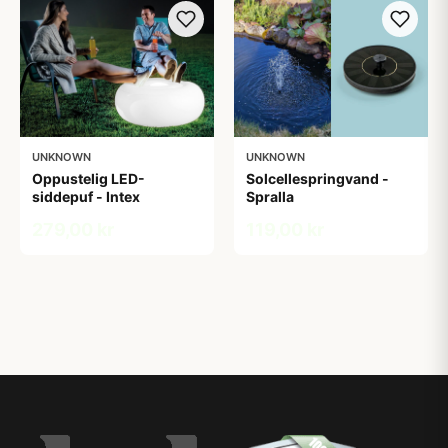
UNKNOWN
UNKNOWN
Oppustelig LED-
Solcellespringvand -
siddepuf - Intex
Spralla
279,00 kr
119,00 kr