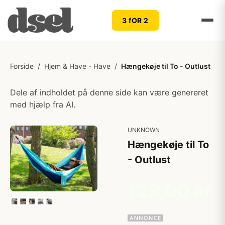
3 fOR 2
Forside
/
Hjem & Have - Have
/
Hængekøje til To - Outlust
Dele af indholdet på denne side kan være genereret
med hjælp fra AI.
UNKNOWN
Hængekøje til To
- Outlust
129,00 kr