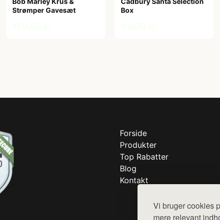
Bob Marley Krus &
Cadbury Santa Selection
Strømper Gavesæt
Box
179,00 kr
69,00 kr
Forside
Produkter
Top Rabatter
Blog
Kontakt
Vi bruger cookies p
mere relevant indho