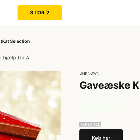
3 fOR 2
tKat Selection
 hjælp fra AI.
UNKNOWN
Gaveæske Ki
59,00 kr
Køb her