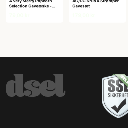
A Very Merry Popcorn
AC/DC Krus & Strømper
Selection Gaveæske -
Gavesæt
Joe & Seph’s
79,00 kr
179,00 kr