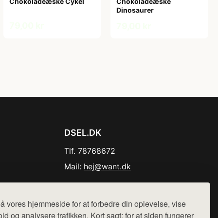
Chokoladeæske Cykel
Chokoladeæske
Dinosaurer
79,00 kr
79,00 kr
DSEL.DK
Tlf. 78768672
Mail:
hej@want.dk
Cookie- og privatlivspolitik
å vores hjemmeside for at forbedre din oplevelse, vise
ld og analysere trafikken. Kort sagt: for at siden fungerer