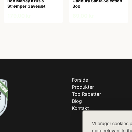
Bob Marley Krus &
Cadbury Santa Selection
Strømper Gavesæt
Box
179,00 kr
69,00 kr
Forside
Produkter
Top Rabatter
Blog
Kontakt
Vi bruger cookies p
mere relevant indho