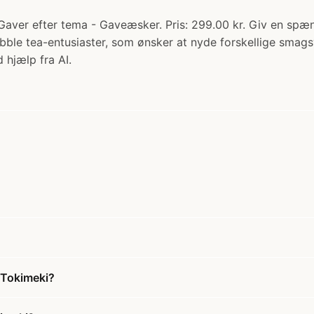
- Gaver efter tema - Gaveæsker. Pris: 299.00 kr. Giv en 
e bubble tea-entusiaster, som ønsker at nyde forskellige sm
 hjælp fra AI.
 Tokimeki?