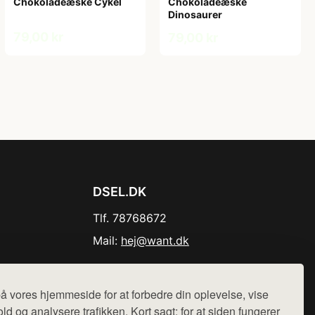
Chokoladeæske Cykel
Chokoladeæske
Dinosaurer
79,00 kr
79,00 kr
DSEL.DK
Tlf. 78768672
Mail:
hej@want.dk
Cookie- og privatlivspolitik
å vores hjemmeside for at forbedre din oplevelse, vise
ld og analysere trafikken. Kort sagt: for at siden fungerer