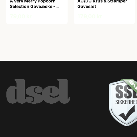
A Very Merry Popcorn
AC/DC Krus & Strømper
Selection Gaveæske -
Gavesæt
Joe & Seph’s
79,00 kr
179,00 kr