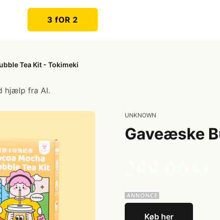
3 fOR 2
bble Tea Kit - Tokimeki
 hjælp fra AI.
UNKNOWN
Gaveæske Bu
299,00 kr
Køb her