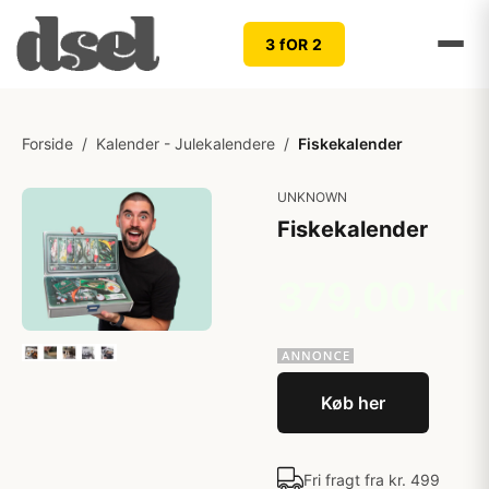
3 fOR 2
Forside
/
Kalender - Julekalendere
/
Fiskekalender
UNKNOWN
Fiskekalender
379,00 kr
Køb her
Fri fragt fra kr. 499