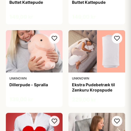
Buttet Kattepude
Buttet Kattepude
149,00 kr
149,00 kr
UNKNOWN
UNKNOWN
Dillerpude - Spralla
Ekstra Pudebetræk til
Zenkuru Kropspude
139,00 kr
229,00 kr