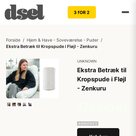
3 fOR 2
Forside
/
Hjem & Have - Soveværelse - Puder
/
Ekstra Betræk til Kropspude i Fløjl - Zenkuru
UNKNOWN
Ekstra Betræk til
Kropspude i Fløjl
- Zenkuru
179,00 kr