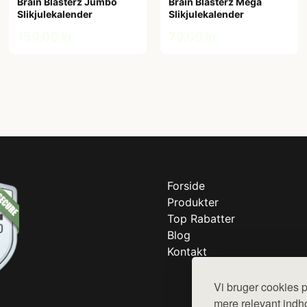
Brain Blasterz Jumbo
Brain Blasterz Mega
Slikjulekalender
Slikjulekalender
159,00 kr
79,00 kr
Forside
Produkter
Top Rabatter
Blog
Kontakt
Vi bruger cookies p
mere relevant indho