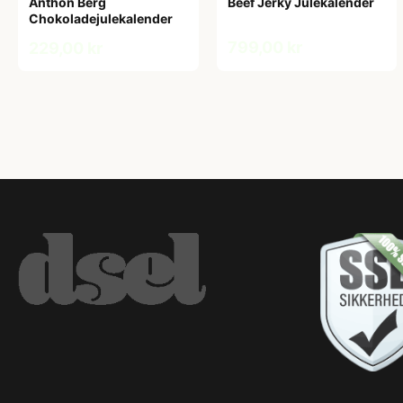
Anthon Berg
Beef Jerky Julekalender
Chokoladejulekalender
799,00 kr
229,00 kr