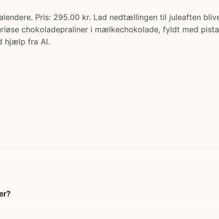
lendere. Pris: 295.00 kr. Lad nedtællingen til juleaften bli
uriøse chokoladepraliner i mælkechokolade, fyldt med pist
 hjælp fra AI.
er?