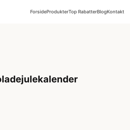
Forside
Produkter
Top Rabatter
Blog
Kontakt
ladejulekalender