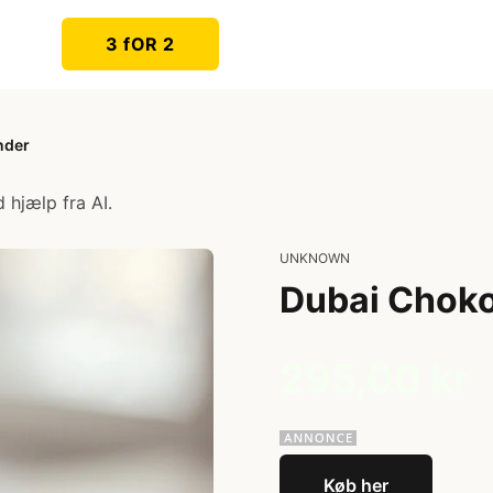
3 fOR 2
nder
 hjælp fra AI.
UNKNOWN
Dubai Choko
295,00 kr
Køb her