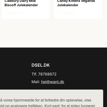
Cadbury Dairy Milk
Candy Kittens Vegansk
Biscoff Julekalender
Julekalender
159,00 kr
279,00 kr
DSEL.DK
Tlf. 78768672
Mail:
hej@want.dk
Cookie- og privatlivspolitik
å vores hjemmeside for at forbedre din oplevelse, vise
ld og analysere trafikken. Kort sagt: for at siden fungerer