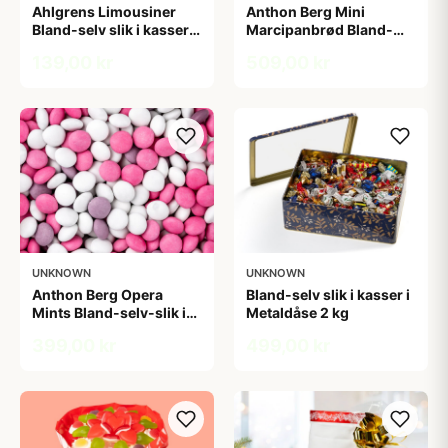
Ahlgrens Limousiner
Anthon Berg Mini
Bland-selv slik i kasser 1
Marcipanbrød Bland-
kg
selv-slik i kasser 1,8 kg
139,00 kr
509,00 kr
UNKNOWN
UNKNOWN
Anthon Berg Opera
Bland-selv slik i kasser i
Mints Bland-selv-slik i
Metaldåse 2 kg
kasser 2,5 kg
399,00 kr
499,00 kr