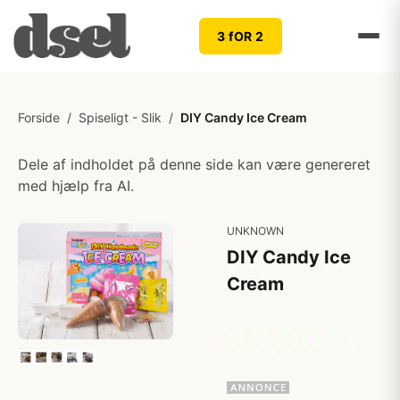
3 fOR 2
Forside
/
Spiseligt - Slik
/
DIY Candy Ice Cream
Dele af indholdet på denne side kan være genereret
med hjælp fra AI.
UNKNOWN
DIY Candy Ice
Cream
69,00 kr