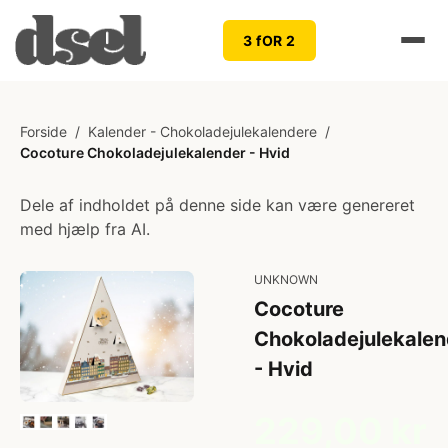
3 fOR 2
Forside
/
Kalender - Chokoladejulekalendere
/
Cocoture Chokoladejulekalender - Hvid
Dele af indholdet på denne side kan være genereret
med hjælp fra AI.
UNKNOWN
Cocoture
Chokoladejulekalen
- Hvid
229,00 kr