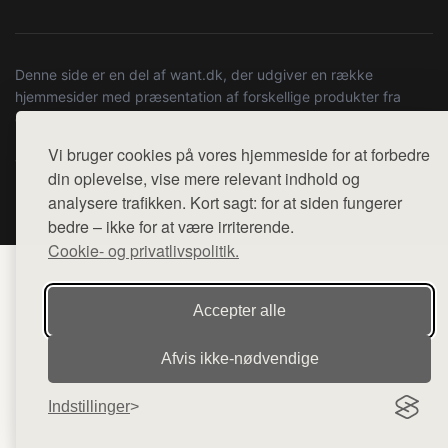
Denne side er en del af want.dk, der udgiver en række
hjemmesider med præsentation af forskellige produkter fra
diverse webshops. Der sælges ikke varer fra denne side - vi
henviser til de shops, som sælger varen. Vi har heller ikke
Vi bruger cookies på vores hjemmeside for at forbedre
varerne på lager.
din oplevelse, vise mere relevant indhold og
analysere trafikken. Kort sagt: for at siden fungerer
© 2026 dsel.dk. Alle rettigheder forbeholdes.
bedre – ikke for at være irriterende.
Cookie- og privatlivspolitik.
Accepter alle
Afvis ikke‑nødvendige
Indstillinger