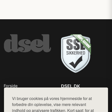
Forside
DSEL.DK
Produkter
Tlf. 78768672
Top Rabatter
Vi bruger cookies på vores hjemmeside for at
Mail:
hej@want.dk
Blog
forbedre din oplevelse, vise mere relevant
Kontakt
indhold og analysere trafikken. Kort sagt: for at