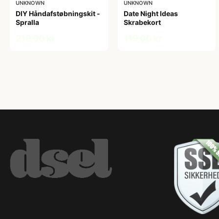
UNKNOWN
UNKNOWN
DIY Håndafstøbningskit -
Date Night Ideas
Spralla
Skrabekort
219,00 kr
119,00 kr