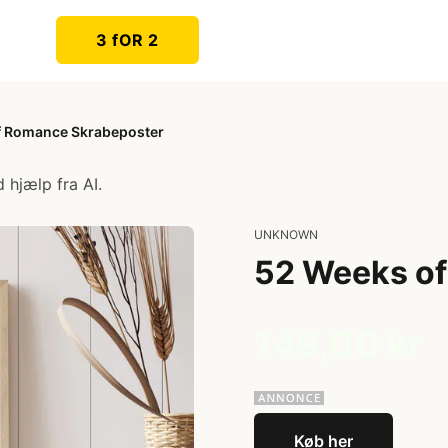
3 fOR 2
f Romance Skrabeposter
 hjælp fra AI.
UNKNOWN
52 Weeks o
149,00 kr
Køb her