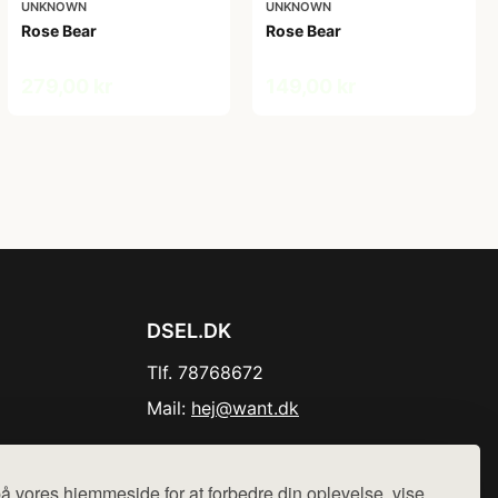
UNKNOWN
UNKNOWN
Rose Bear
Rose Bear
279,00 kr
149,00 kr
DSEL.DK
Tlf. 78768672
Mail:
hej@want.dk
Cookie- og privatlivspolitik
å vores hjemmeside for at forbedre din oplevelse, vise