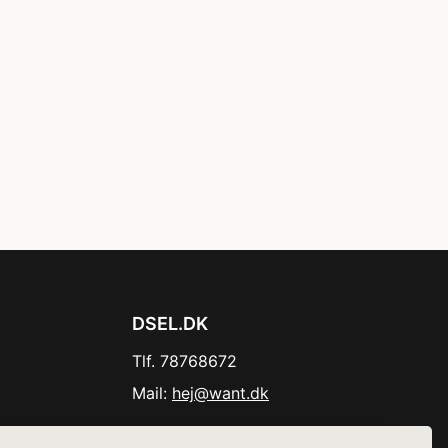
DSEL.DK
Tlf. 78768672
Mail:
hej@want.dk
Cookie- og privatlivspolitik