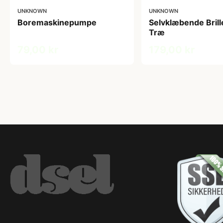
UNKNOWN
UNKNOWN
Boremaskinepumpe
Selvklæbende Brill
Træ
79,00 kr
179,00 kr