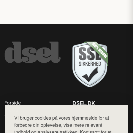
Forside
DSEL.DK
Produkter
Tlf. 78768672
Top Rabatter
Vi bruger cookies på vores hjemmeside for at
Mail:
hej@want.dk
Blog
forbedre din oplevelse, vise mere relevant
Kontakt
indhold og analysere trafikken. Kort sagt: for at