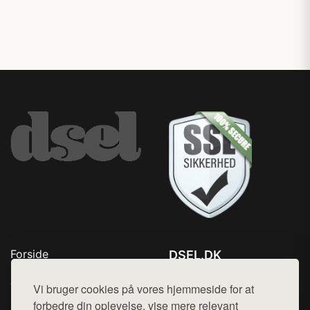
Forside
DSEL.DK
Produkter
Tlf. 78768672
Top Rabatter
Vi bruger cookies på vores hjemmeside for at
Mail:
hej@want.dk
Blog
forbedre din oplevelse, vise mere relevant