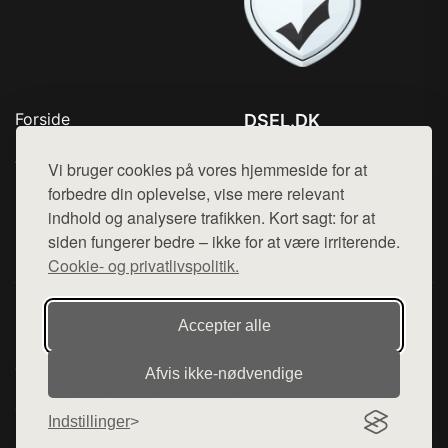
Forside
DSEL.DK
Produkter
Tlf. 78768672
Top Rabatter
Vi bruger cookies på vores hjemmeside for at
Mail:
hej@want.dk
Blog
forbedre din oplevelse, vise mere relevant
Kontakt
indhold og analysere trafikken. Kort sagt: for at
Cookie- og privatlivspolitik
siden fungerer bedre – ikke for at være irriterende.
Cookie- og privatlivspolitik.
Denne side er en del af want.dk, der udgiver en række
Accepter alle
hjemmesider med præsentation af forskellige produkter fra
diverse webshops. Der sælges ikke varer fra denne side - vi
Afvis ikke‑nødvendige
henviser til de shops, som sælger varen. Vi har heller ikke
varerne på lager.
Indstillinger